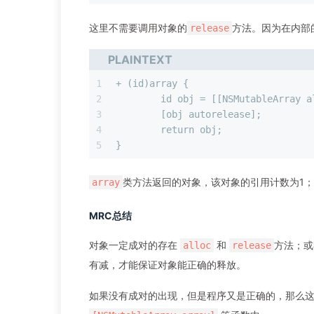
这里不需要调用对象的
方法。因为在内部
release
PLAINTEXT
1
+ (id)array {
2
  	id obj = [[NSMutableArray 
3
  	[obj autorelease];
4
  	return obj;
5
}
类方法返回的对象，该对象的引用计数为1
array
MRC总结
对象一定成对的存在
和
方法；或
alloc
release
有减，才能保证对象能正确的释放。
如果没有成对的出现，但是程序又是正确的，那么这