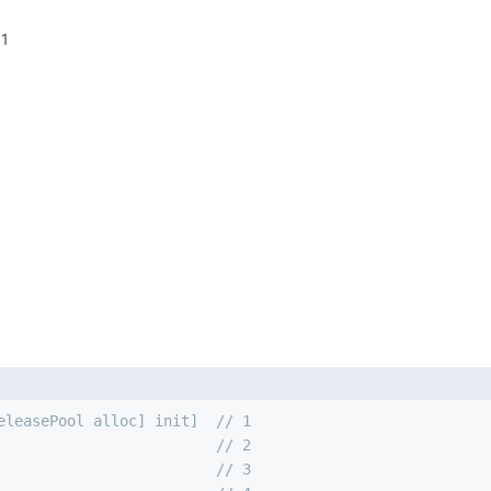
1
eleasePool alloc] init]  // 1
                         // 2
                         // 3