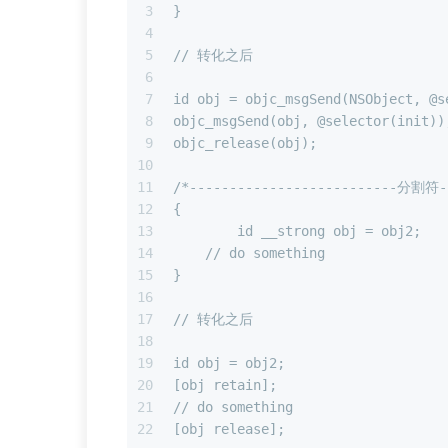
3
}
4
5
// 转化之后
6
7
id obj = objc_msgSend(NSObject, @s
8
objc_msgSend(obj, @selector(init))
9
objc_release(obj);
10
11
/*--------------------------分割符-
12
{
13
  	id __strong obj = obj2;
14
    // do something
15
}
16
17
// 转化之后
18
19
id obj = obj2;
20
[obj retain];
21
// do something
22
[obj release];