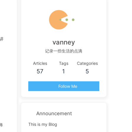
讲
vanney
记录一些生活的点滴
Articles
Tags
Categories
57
1
5
Follow Me
Announcement
This is my Blog
释