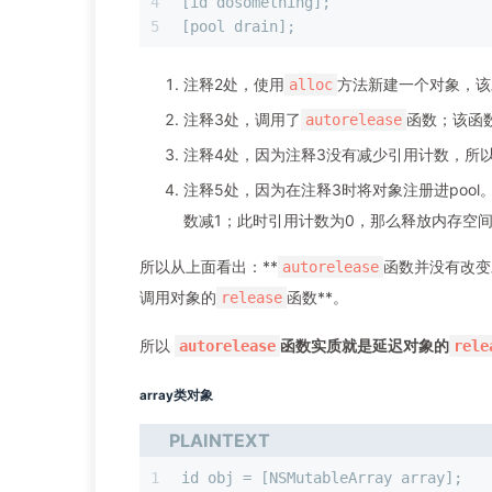
4
[id dosomething];                  
5
[pool drain];                      
注释2处，使用
方法新建一个对象，该
alloc
注释3处，调用了
函数；该函
autorelease
注释4处，因为注释3没有减少引用计数，所
注释5处，因为在注释3时将对象注册进pool
数减1；此时引用计数为0，那么释放内存空
所以从上面看出：**
函数并没有改变
autorelease
调用对象的
函数**。
release
所以
函数实质就是延迟对象的
autorelease
rele
array类对象
PLAINTEXT
1
id obj = [NSMutableArray array];